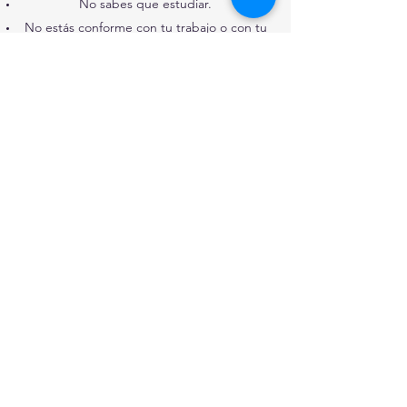
No sabes que estudiar.
No estás conforme con tu trabajo o con tu
profesión.
Con tus relaciones sentimentales, familiares
o sociales.
Te cuesta expresar lo que sientes.
Crees que te falta confianza en ti misma.
O si sientes que hay algo que no marcha
bien en algún aspecto de tu vida pero no
tienes claro que es.
Sólo sabes que hay algo que no te permite
alcanzar tu bienestar y que necesitas que
“ese algo” cambie.
No lo dudes.
Ponte en contacto conmigo.
Yo te acompaño en ese proceso de cambio
y de crecimiento personal.
Te acompaño a ser la persona que TÚ